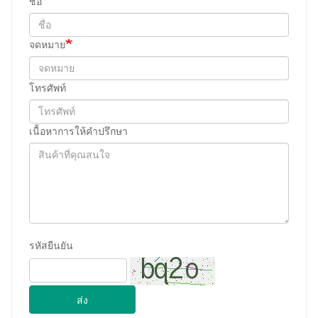
ชื่อ
จดหมาย
โทรศัพท์
เนื้อหาการให้คำปรึกษา
รหัสยืนยัน
ส่ง