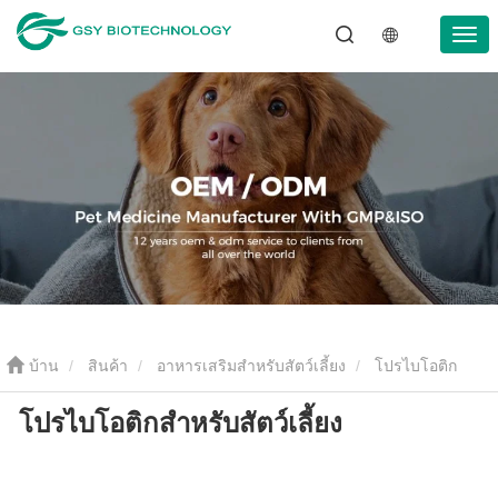
บ้าน
สินค้า
อาหารเสริมสำหรับสัตว์เลี้ยง
โปรไบโอติก
โปรไบโอติกสำหรับสัตว์เลี้ยง
สำหรับสัตว์เลี้ยง