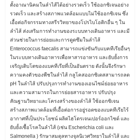
ตั้งอาณานิคมในลำไส้ได้อย่างรวดเร็ว ใช้ออกซิเจนอย่าง
รวดเร็ว และสร้างสภาพแวดล้อมแบบไม่ใช้ออกซิเจน ซึ่ง
เอื้อต่อกิจกรรมทางสรีรวิทยาของโปรไบโอติกอื่น ๆ ใน
ลำไส้ ส่งเสริมการทำงานของระบบทางเดินอาหาร และมี
ส่วนช่วยในการย่อยและการดูดซึมในลำไส้
Enterococcus faecalis สามารถแข่งขันกับแบคทีเรียอื่นๆ
ในระบบทางเดินอาหารเพื่อหาสารอาหาร และยับยั้งการ
เจริญเติบโตของแบคทีเรียที่เป็นอันตราย ดังนั้นจึงรักษา
ความคงตัวของพืชในลำไส้ กลูโคสออกซิเดสสามารถลด
pH ในลำไส้ ปรับปรุงการทำงานของเอนไซม์ย่อยอาหาร
และความสามารถในการย่อยสารอาหาร ปรับปรุง
สัณฐานวิทยาและโครงสร้างของลำไส้ ใช้ออกซิเจน
สร้างสภาพแวดล้อมที่เอื้อต่อการอยู่รอดของแบคทีเรียไร้
อากาศที่เป็นประโยชน์ ผลิตไฮโดรเจนเปอร์ออกไซด์ และ
ยับยั้งเชื้อโรคในลำไส้ (เช่น Escherichia coli และ
Salmonella ) รักษาสมดุลทางจุลนิเวศวิทยาในลำไส้ และ