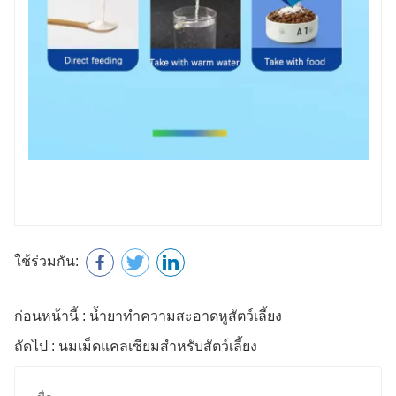
ใช้ร่วมกัน:
ก่อนหน้านี้ : น้ำยาทำความสะอาดหูสัตว์เลี้ยง
ถัดไป : นมเม็ดแคลเซียมสำหรับสัตว์เลี้ยง