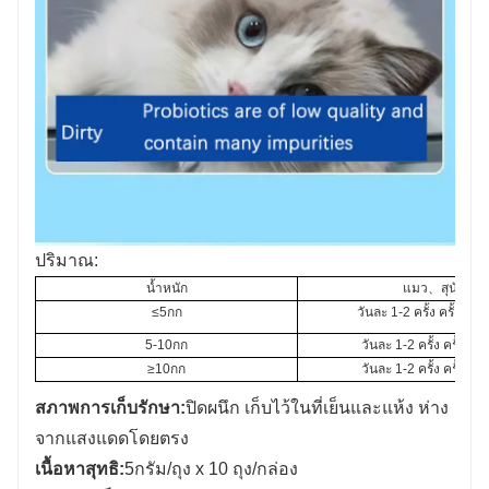
ปริมาณ:
น้ำหนัก
แมว、สุนัข
≤5กก
วันละ 1-2 ครั้ง ครั้งละครึ
5-10กก
วันละ 1-2 ครั้ง ครั้งละ 1
≥10กก
วันละ 1-2 ครั้ง ครั้งละ 2
สภาพการเก็บรักษา:
ปิดผนึก เก็บไว้ในที่เย็นและแห้ง ห่าง
จากแสงแดดโดยตรง
เนื้อหาสุทธิ:
5กรัม/ถุง x 10 ถุง/กล่อง