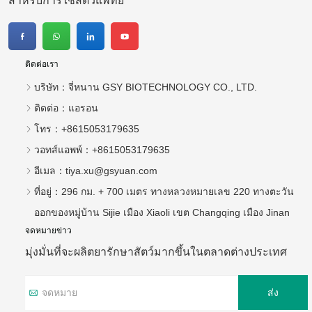
สำหรับการใช้สัตวแพทย์
ติดต่อเรา
บริษัท：
จี่หนาน GSY BIOTECHNOLOGY CO., LTD.
ติดต่อ：
แอรอน
โทร：
+8615053179635
วอทส์แอพพ์：
+8615053179635
อีเมล：
tiya.xu@gsyuan.com
ที่อยู่：
296 กม. + 700 เมตร ทางหลวงหมายเลข 220 ทางตะวัน
ออกของหมู่บ้าน Sijie เมือง Xiaoli เขต Changqing เมือง Jinan
จดหมายข่าว
มุ่งมั่นที่จะผลิตยารักษาสัตว์มากขึ้นในตลาดต่างประเทศ
ส่ง