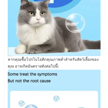
หากคุณซื้อโปรไบโอติกคุณภาพต่ำสำหรับสัตว์เลี้ยงของ
คุณ อาจเกิดอันตรายดังต่อไปนี้: