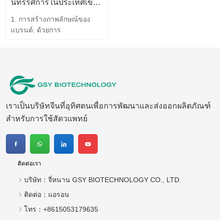
การควบคุมคุณภาพได้ดีขึ้น…
นิทรรศการในประเทศเข้าร่วมโดย JINAN GSY BIOTECHNOLOGY CO., LTD.
1. การสร้างภาพลักษณ์ของ
แบรนด์: ด้วยการ
ประชาสัมพันธ์นิทรรศการที่มี
คุณภาพ GSY สามารถแสดง
มูลค่าผลิตภัณฑ์ มูลค่าการ
บริการ มูลค่าบุคลากร และ
มูลค่าภาพลักษณ์ให้กับลูกค้า
จากจิตวิทยาผู้บริโภค ด้วย
เราเป็นบริษัทจีนที่อุทิศตนเพื่อการพัฒนาและส่งออกผลิตภัณฑ์
ความช่วยเหลือของจิตวิทยาที่
สูงส่งของผู้บริโภค…
สำหรับการใช้สัตวแพทย์
ติดต่อเรา
บริษัท：
จี่หนาน GSY BIOTECHNOLOGY CO., LTD.
ติดต่อ：
แอรอน
โทร：
+8615053179635