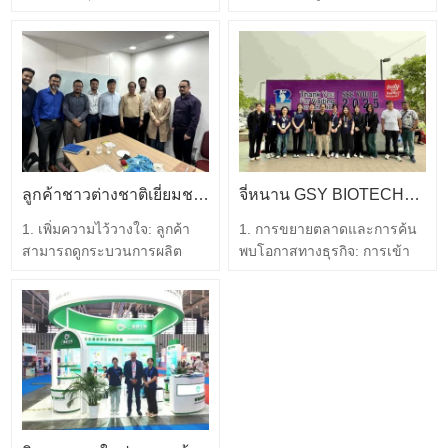
ข้นแห่งเอเชีย (หนานจิง) จัด
ทรัพยากรในประเทศและต่าง
ขึ้นอย่างยิ่งใหญ่เมื่อวันที่ 5
ประเทศอย่างกระตือรือร้น
กันยายน การเป็นเจ้าภาพจัด
รวบรวมผู้เชี่ยวชาญชั้นนำใน
นิทรรศการครั้งนี้ได้เปิดโอกาส
อุตสาหกรรมสัตว์เลี้ยงระดับ
ให้มีการประสานงานการ
โลก และเชิญผู้เข้าชมมืออาชีพ
พัฒนาอุตสาหกรรมปศุสัตว์ใน
คุณภาพสูงระดับโลก ผู้ผลิต
ประเทศและต่างประเทศมาก
กระแสหลักในอุตสาหกรรม
ขึ้น ธีมของนิทรรศการนี้คือ
ตัวแทน ผู้ค้าปลีก และกลุ่มเยี่ยม
"การรวบรวมโมเมนตัม…
ชมจากต่างประเทศเพื่อเข้าร่วม
ลูกค้าชาวต่างชาติเยี่ยมชม JINAN GSY BIOTECHNOLOGY CO., LTD.
จี่หนาน GSY BIOTECHNOLOGY CO., LTD. เข้าร่วมในนิทรรศการระดับนานาชาติ
นิทรรศการ…
1. เพิ่มความไว้วางใจ: ลูกค้า
1. การขยายตลาดและการค้น
สามารถดูกระบวนการผลิต
พบโอกาสทางธุรกิจ: การเข้า
อุปกรณ์และสิ่งอำนวยความ
ร่วมนิทรรศการระดับ
สะดวกของบริษัท และคุณภาพ
นานาชาติเป็นช่องทางสำคัญ
ของผลิตภัณฑ์ได้โดยตรง ซึ่งจะ
สำหรับองค์กรในการขยาย
ช่วยเพิ่มความไว้วางใจและการ
ตลาดและค้นพบโอกาสทาง
ยอมรับของบริษัท1 2. ทำความ
ธุรกิจ ไม่เพียงแต่หมายถึงการ
เข้าใจผลิตภัณฑ์: เมื่อเยี่ยมชม
ส่งเสริมสู่ตลาดต่างประเทศ…
โรงงาน ลูกค้าสามารถเข้าใจ
กระบวนการผลิตและขั้นตอน