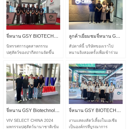
จี่หนาน GSY BIOTECHNOLOGY CO., LTD. เข้าร่วมในงาน IPEX นิทรรศการปศุสัตว์นานาชาติของปากีสถานปี 2024
ลูกค้าเยี่ยมชมจี่หนาน GSY Biotechnology Co.,Ltd
นิทรรศการอุตสาหกรรม
สัปดาห์นี้ บริษัทของเราไป
ปศุสัตว์ของปากีสถานจัดขึ้น
หนานจิงสองครั้งเพื่อเข้าร่วม
อย่างยิ่งใหญ่ที่ศูนย์การประชุม
นิทรรศการ VIV และพบปะกับ
และนิทรรศการนานาชาติละฮ
ลูกค้าระยะยาว ในระหว่างการ
อร์ในปากีสถาน ระหว่างวันที่
เฉลิมฉลองนี้ ผู้จัดการแผนก
26-28 กันยายน 2567
การค้าต่างประเทศของเราได้
นิทรรศการนี้จัดขึ้นทุกปีและจัด
แนะนำกลุ่มผลิตภัณฑ์ใหม่
โดยสมาคมสัตว์ปีกของ
ล่าสุดของบริษัท และเสนอการ
ปากีสถาน บริษัทและผู้กำหนด
ออกแบบบรรจุภัณฑ์ใหม่ให้กับ
นโยบายหน่วยงานภาครัฐ
ลูกค้าโดยละเอียด ในเวลา
มากกว่า 5,000 รายจาก
เดียวกัน…
จี่หนาน GSY Biotechnology Co.,Ltd ในนิทรรศการ Nanjing VIV
จี่หนาน GSY BIOTECHNOLOGY CO., LTD. เข้าร่วมงานแสดงสัตว์เลี้ยงแห่งเอเชียปี 2024
อาร์เจนตินา จีน ฝรั่งเศส
VIV SELECT CHINA 2024
งานแสดงสัตว์เลี้ยงในเอเชีย
เยอรมนี…
มหกรรมปศุสัตว์นานาชาติเข้ม
เป็นองค์กรที่บูรณาการ