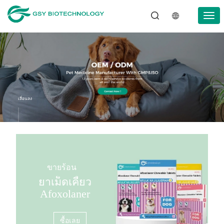
เลื่อนลง
ขายร้อน
ยาเม็ดเคี้ยว
Afoxolaner
ซื้อเลย