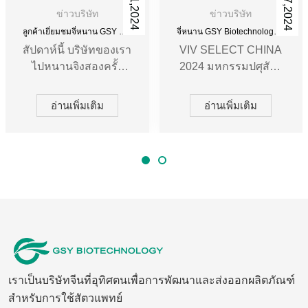
ข่าวบริษัท
ข่าวบริษัท
ลูกค้าเยี่ยมชมจี่หนาน GSY Biotechnology Co.,Ltd
จี่หนาน GSY Biotechnology Co.,Ltd ในนิทรรศการ Nanjing VIV
สัปดาห์นี้ บริษัทของเรา
VIV SELECT CHINA
ไปหนานจิงสองครั้ง
2024 มหกรรมปศุสัตว์
เพื่อเข้าร่วมนิทรรศการ
นานาชาติเข้มข้นแห่ง
VIV และพบปะกับ
เอเชีย (หนานจิง) จัดขึ้น
อ่านเพิ่มเติม
อ่านเพิ่มเติม
ลูกค้าระยะยาว ใน
อย่างยิ่งใหญ่เมื่อวันที่ 5
ระหว่างการเฉลิม
กันยายน การเป็นเจ้า
ฉลองนี้ ผู้จัดการแผนก
ภาพจัดนิทรรศการครั้ง
การค้าต่างประเทศของ
นี้ได้เปิดโอกาสให้มี
เราได้แนะนำกลุ่ม
การประสานงานการ
ผลิตภัณฑ์ใหม่ล่าสุด
พัฒนาอุตสาหกรรม
ของบริษัท และเสนอ
ปศุสัตว์ในประเทศและ
การออกแบบบรรจุ
ต่างประเทศมากขึ้น ธีม
ภัณฑ์ใหม่ให้กับลูกค้า
ของนิทรรศการนี้คือ
โดยละเอียด ในเวลา
"การรวบรวม
เราเป็นบริษัทจีนที่อุทิศตนเพื่อการพัฒนาและส่งออกผลิตภัณฑ์
เดียวกัน
โมเมนตัม
สำหรับการใช้สัตวแพทย์