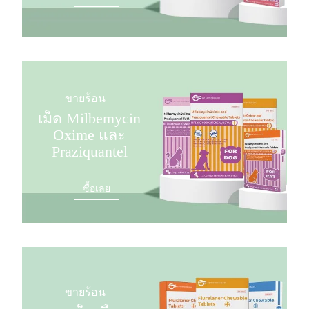
ขายร้อน
เม็ด Milbemycin
Oxime และ
Praziquantel
ซื้อเลย
ขายร้อน