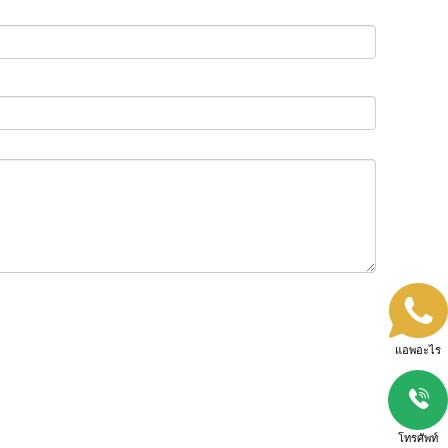
แอพอะไร
โทรศัพท์