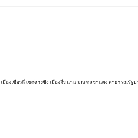
20 เมืองเซียวลี่ เขตฉางชิง เมืองจี่หนาน มณฑลซานตง สาธารณรัฐ