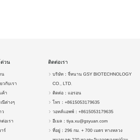
์ด่วน
ติดต่อเรา
าน
บริษัท：
จี่หนาน GSY BIOTECHNOLOGY
ี่ยวกับเรา
CO., LTD.
นค้า
ติดต่อ：
แอรอน
รณีต่างๆ
โทร：
+8615053179635
าว
วอทส์แอพพ์：
+8615053179635
ดต่อเรา
อีเมล：
tiya.xu@gsyuan.com
อาร์
ที่อยู่：
296 กม. + 700 เมตร ทางหลวง
หมายเลข 220 ทางตะวันออกของหมู่บ้าน