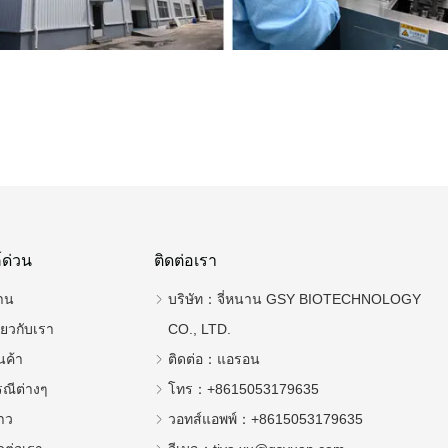
์ด่วน
ติดต่อเรา
าน
บริษัท：
จี่หนาน GSY BIOTECHNOLOGY
ี่ยวกับเรา
CO., LTD.
นค้า
ติดต่อ：
แอรอน
รณีต่างๆ
โทร：
+8615053179635
าว
วอทส์แอพพ์：
+8615053179635