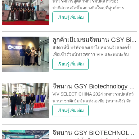
นิทรรศการอุตสาหกรรมปศุสัตว์ของ
ปากีสถานจัดขึ้นอย่างยิ่งใหญ่ที่ศูนย์การ
ประชุมและนิทรรศการนานาชาติละฮอร์ใน
เรียนรู้เพิ่มเติม
ปากีสถาน ระหว่างวันที่ 26-28 กันยายน 2567
นิทรรศการนี้จัดขึ้นทุกปีและจัดโดยสมาคม
สัตว์ปีกของปากีสถาน บริษัทและผู้กำหนด
ลูกค้าเยี่ยมชมจี่หนาน GSY Biotechnology Co.,Ltd
นโยบายหน่วยงานภาครัฐมากกว่า 5,000 ราย
สัปดาห์นี้ บริษัทของเราไปหนานจิงสองครั้ง
จากอาร์เจนตินา จีน ฝรั่งเศส เยอรมนี
เพื่อเข้าร่วมนิทรรศการ VIV และพบปะกับ
ลูกค้าระยะยาว ในระหว่างการเฉลิมฉลองนี้ ผู้
เรียนรู้เพิ่มเติม
จัดการแผนกการค้าต่างประเทศของเราได้
แนะนำกลุ่มผลิตภัณฑ์ใหม่ล่าสุดของบริษัท
และเสนอการออกแบบบรรจุภัณฑ์ใหม่ให้กับ
จี่หนาน GSY Biotechnology Co.,Ltd ในนิทรรศการ Nanjing VIV
ลูกค้าโดยละเอียด ในเวลาเดียวกัน
VIV SELECT CHINA 2024 มหกรรมปศุสัตว์
นานาชาติเข้มข้นแห่งเอเชีย (หนานจิง) จัด
ขึ้นอย่างยิ่งใหญ่เมื่อวันที่ 5 กันยายน การเป็น
เรียนรู้เพิ่มเติม
เจ้าภาพจัดนิทรรศการครั้งนี้ได้เปิดโอกาสให้มี
การประสานงานการพัฒนาอุตสาหกรรม
ปศุสัตว์ในประเทศและต่างประเทศมากขึ้น
จี่หนาน GSY BIOTECHNOLOGY CO., LTD. เข้าร่วมงานแสดงสัตว์เลี้ยงแห่งเอเชียปี 2024
ธีมของนิทรรศการนี้คือ "การรวบรวม