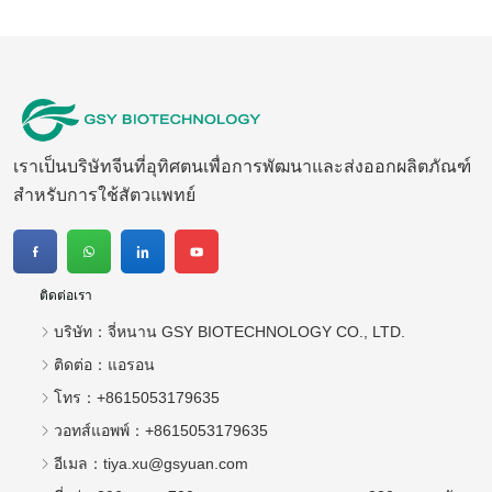
เราเป็นบริษัทจีนที่อุทิศตนเพื่อการพัฒนาและส่งออกผลิตภัณฑ์
สำหรับการใช้สัตวแพทย์
ติดต่อเรา
บริษัท：
จี่หนาน GSY BIOTECHNOLOGY CO., LTD.
ติดต่อ：
แอรอน
โทร：
+8615053179635
วอทส์แอพพ์：
+8615053179635
อีเมล：
tiya.xu@gsyuan.com