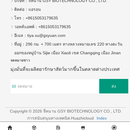
บริษัท：
จี่หนาน GSY BIOTECHNOLOGY CO., LTD.
ติดต่อ：
แอรอน
โทร：
+8615053179635
วอทส์แอพพ์：
+8615053179635
อีเมล：
tiya.xu@gsyuan.com
ที่อยู่：
296 กม. + 700 เมตร ทางหลวงหมายเลข 220 ทางตะวัน
ออกของหมู่บ้าน Sijie เมือง Xiaoli เขต Changqing เมือง Jinan
จดหมายข่าว
มุ่งมั่นที่จะผลิตยารักษาสัตว์มากขึ้นในตลาดต่างประเทศ
ส่ง
Copyright © 2026 จี่หนาน GSY BIOTECHNOLOGY CO., LTD.
การสนับสนุนทางเทคนิค:Huazhicloud
Index