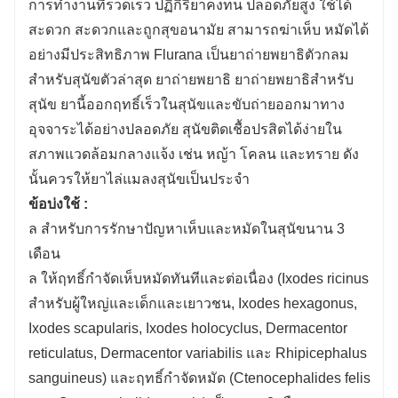
การทำงานที่รวดเร็ว ปฏิกิริยาคงทน ปลอดภัยสูง ใช้ได้
สะดวก สะดวกและถูกสุขอนามัย สามารถฆ่าเห็บ หมัดได้
อย่างมีประสิทธิภาพ Flurana เป็นยาถ่ายพยาธิตัวกลม
สำหรับสุนัขตัวล่าสุด ยาถ่ายพยาธิ ยาถ่ายพยาธิสำหรับ
สุนัข ยานี้ออกฤทธิ์เร็วในสุนัขและขับถ่ายออกมาทาง
อุจจาระได้อย่างปลอดภัย สุนัขติดเชื้อปรสิตได้ง่ายใน
สภาพแวดล้อมกลางแจ้ง เช่น หญ้า โคลน และทราย ดัง
นั้นควรให้ยาไล่แมลงสุนัขเป็นประจำ
ข้อบ่งใช้ :
ล
สำหรับการรักษาปัญหาเห็บและหมัดในสุนัขนาน 3
เดือน
ล
ให้ฤทธิ์กำจัดเห็บหมัดทันทีและต่อเนื่อง (Ixodes ricinus
สำหรับผู้ใหญ่และเด็กและเยาวชน, ​​Ixodes hexagonus,
Ixodes scapularis, Ixodes holocyclus, Dermacentor
reticulatus, Dermacentor variabilis และ Rhipicephalus
sanguineus) และฤทธิ์กำจัดหมัด (Ctenocephalides felis