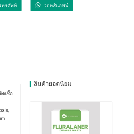
โทรศัพท์
วอทส์แอพพ์
สินค้ายอดนิยม
ดเชื้อ
osis,
rum