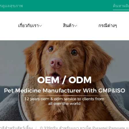
การดูแลสุขภาพ
เกี่ยวกับเรา
สินค้า
กรณีต่างๆ
าธิสำหรับสัตว์เลี้ยง
0.339กรัม สำหรับแมว ยาเม็ด Pyrantel Pamoate แ