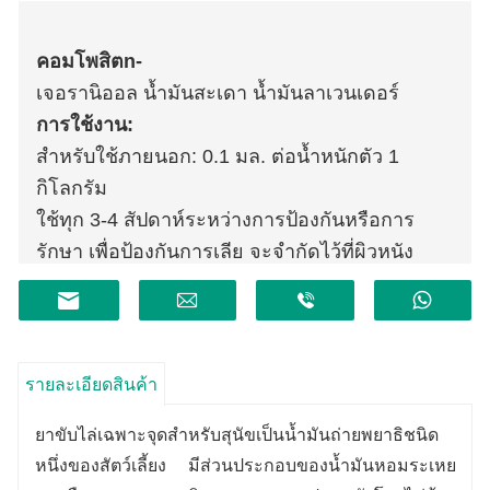
คอมโพสิต
n
-
เจอรานิออล น้ำมันสะเดา น้ำมันลาเวนเดอร์
การใช้งาน:
สำหรับใช้ภายนอก: 0.1 มล. ต่อน้ำหนักตัว 1
กิโลกรัม
ใช้ทุก 3-4 สัปดาห์ระหว่างการป้องกันหรือการ
รักษา เพื่อป้องกันการเลีย จะจำกัดไว้ที่ผิวหนัง
บริเวณคอด้านหลังศีรษะของสุนัข และสามารถ
แบ่งออกเป็น 3 ถึง 4 หยด
ข้อมูลจำเพาะ:
2.5มล
รายละเอียดสินค้า
ยาขับไล่เฉพาะจุดสำหรับสุนัขเป็นน้ำมันถ่ายพยาธิชนิด
หนึ่งของสัตว์เลี้ยง มีส่วนประกอบของน้ำมันหอมระเหย