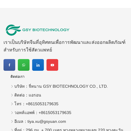
ติดต่อ：
แอรอน
โทร：
+8615053179635
วอทส์แอพพ์：
+8615053179635
อีเมล：
tiya.xu@gsyuan.com
ที่อยู่：
296 กม. + 700 เมตร ทางหลวงหมายเลข 220 ทางตะวัน
ออกของหมู่บ้าน Sijie เมือง Xiaoli เขต Changqing เมือง Jinan
จดหมายข่าว
มุ่งมั่นที่จะผลิตยารักษาสัตว์มากขึ้นในตลาดต่างประเทศ
ส่ง
Copyright © 2026 จี่หนาน GSY BIOTECHNOLOGY CO., LTD.
การสนับสนุนทางเทคนิค:Huazhicloud
Index