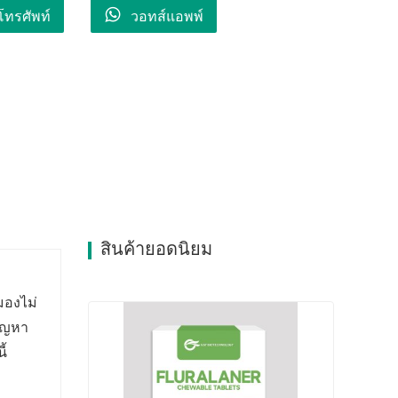
โทรศัพท์
วอทส์แอพพ์
สินค้ายอดนิยม
มองไม่
ปัญหา
ี้