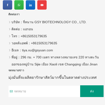
ติดต่อเรา
บริษัท：
จี่หนาน GSY BIOTECHNOLOGY CO., LTD.
ติดต่อ：
แอรอน
โทร：
+8615053179635
วอทส์แอพพ์：
+8615053179635
อีเมล：
tiya.xu@gsyuan.com
ที่อยู่：
296 กม. + 700 เมตร ทางหลวงหมายเลข 220 ทางตะวัน
ออกของหมู่บ้าน Sijie เมือง Xiaoli เขต Changqing เมือง Jinan
จดหมายข่าว
มุ่งมั่นที่จะผลิตยารักษาสัตว์มากขึ้นในตลาดต่างประเทศ
ส่ง