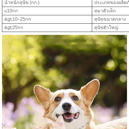
น้ำหนักสุนัข (กก.)
ประเภทของผลิตภัณ
≤10กก
หมาตัวเล็ก
&gt;10~25กก
สุนัขขนาดกลาง
&gt;25กก
สุนัขตัวใหญ่